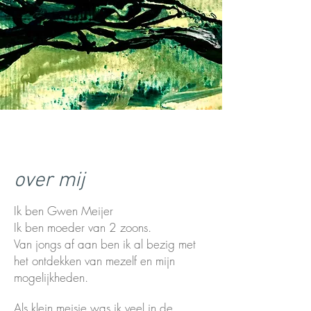
over mij
Ik ben Gwen Meijer
Ik ben moeder van 2 zoons.
Van jongs af aan ben ik al bezig met
het ontdekken van mezelf en mijn
mogelijkheden.
Als klein meisje was ik veel in de