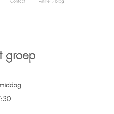
Contact
Artikel /blog
t groep
gmiddag
:30