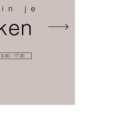
 in je
ken
3:30 - 17:30