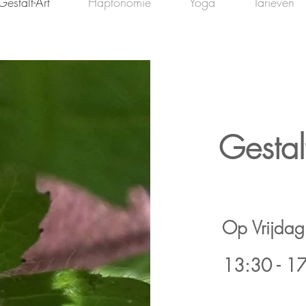
Gestalt-Art
Haptonomie
Yoga
Tarieven
Gestal
Op Vrijda
13:30 - 17